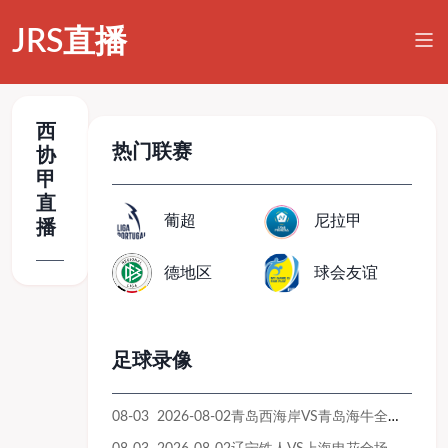
JRS直播
西
热门联赛
协
甲
直
葡超
尼拉甲
播
德地区
球会友谊
足球录像
08-03 2026-08-02青岛西海岸VS青岛海牛全场比赛录像回放