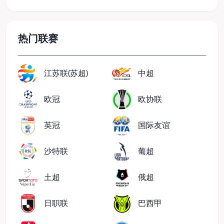
热门联赛
江苏联(苏超)
中超
欧冠
欧协联
英冠
国际友谊
沙特联
葡超
土超
俄超
日职联
巴西甲