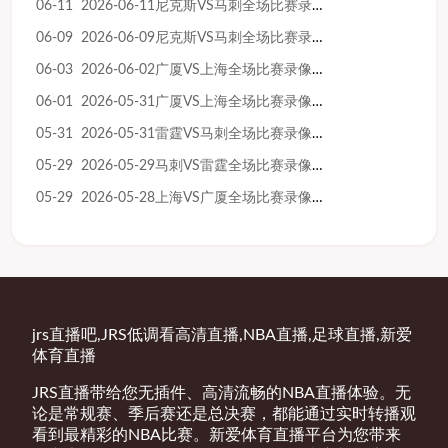
06-11 2026-06-11尼克斯VS马刺全场比赛录像回放
06-09 2026-06-09尼克斯VS马刺全场比赛录像回放
06-03 2026-06-02广厦VS上海全场比赛录像回放
06-01 2026-05-31广厦VS上海全场比赛录像回放
05-31 2026-05-31雷霆VS马刺全场比赛录像回放
05-29 2026-05-29马刺VS雷霆全场比赛录像回放
05-29 2026-05-28上海VS广厦全场比赛录像回放
jrs直播吧,JRS低调看高清直播,NBA直播,足球直播,新爱
体育直播
JRS直播带给您无插件、高清流畅的NBA直播体验。无
论是常规赛、季后赛还是总决赛，都能通过实时转播观
看到最精彩的NBA比赛。新爱体育直播平台为您带来