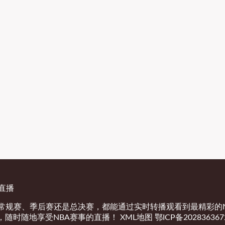
育直播
是常规赛、季后赛还是总决赛，都能通过实时转播观看到最精彩的
，随时随地享受NBA赛事的直播！
XML地图
鄂ICP备202836367