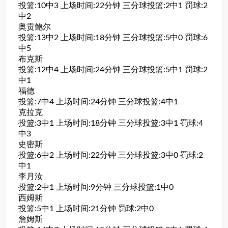
投篮:10中3 上场时间:22分钟 三分球投篮:2中1 罚球:2
中2
奥贡鲍尔
投篮:13中2 上场时间:18分钟 三分球投篮:5中0 罚球:6
中5
布克斯
投篮:12中4 上场时间:24分钟 三分球投篮:5中1 罚球:2
中1
福德
投篮:7中4 上场时间:24分钟 三分球投篮:4中1
克拉克
投篮:3中1 上场时间:18分钟 三分球投篮:3中1 罚球:4
中3
史密斯
投篮:6中2 上场时间:22分钟 三分球投篮:3中0 罚球:2
中1
李月汝
投篮:2中1 上场时间:9分钟 三分球投篮:1中0
西姆斯
投篮:5中1 上场时间:21分钟 罚球:2中0
詹姆斯