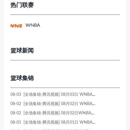
热门联赛
WNBA
篮球新闻
篮球集锦
08-03 [全场集锦-腾讯视频] 08月03日 WNBA常规赛 康涅狄格太阳63-83达拉斯飞翼
08-02 [全场集锦-腾讯视频] 08月02日 WNBA常规赛 拉斯维加斯王牌83-84芝加哥天空
08-02 [全场集锦-腾讯视频] 08月02日WNBA常规赛 纽约自由人94-92菲尼克斯水星
08-01 [全场集锦-腾讯视频] 08月01日 WNBA常规赛 西雅图风暴89-98亚特兰大梦想