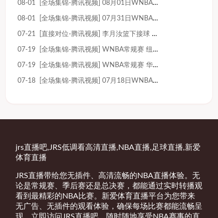
08-01 [全场集锦-腾讯视频] 08月01日WNBA常规赛 达拉斯飞翼75-81华盛顿神秘人
08-01 [全场集锦-腾讯视频] 07月31日WNBA常规赛 纽约自由人99-104拉斯维加斯王牌
07-21 [直接对位-腾讯视频] 李月汝篮下接球 单挑韩旭上反篮打进
07-19 [全场集锦-腾讯视频] WNBA常规赛 纽约自由人 88 - 108 印第安纳狂热
07-19 [全场集锦-腾讯视频] WNBA常规赛 华盛顿神秘人 69 - 74 金州女武神
07-18 [全场集锦-腾讯视频] 07月18日WNBA常规赛 西雅图风暴 107 - 110 印第安纳狂热
jrs直播吧,JRS低调看高清直播,NBA直播,足球直播,新爱
体育直播
JRS直播带给您无插件、高清流畅的NBA直播体验。无
论是常规赛、季后赛还是总决赛，都能通过实时转播观
看到最精彩的NBA比赛。新爱体育直播平台为您带来
无广告、无插件的观看体验，确保每场比赛都能流畅呈
现，立即访问JRS直播吧，随时随地享受NBA赛事的直