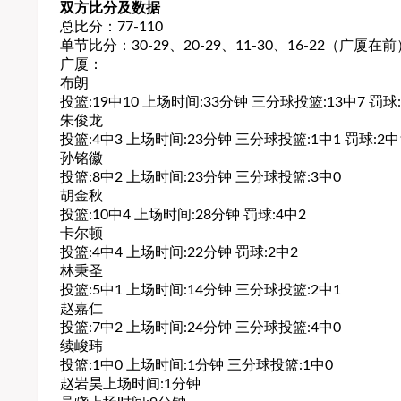
双方比分及数据
总比分：77-110
单节比分：30-29、20-29、11-30、16-22（广厦在前
广厦：
布朗
投篮:19中10 上场时间:33分钟 三分球投篮:13中7 罚球:
朱俊龙
投篮:4中3 上场时间:23分钟 三分球投篮:1中1 罚球:2中
孙铭徽
投篮:8中2 上场时间:23分钟 三分球投篮:3中0
胡金秋
投篮:10中4 上场时间:28分钟 罚球:4中2
卡尔顿
投篮:4中4 上场时间:22分钟 罚球:2中2
林秉圣
投篮:5中1 上场时间:14分钟 三分球投篮:2中1
赵嘉仁
投篮:7中2 上场时间:24分钟 三分球投篮:4中0
续峻玮
投篮:1中0 上场时间:1分钟 三分球投篮:1中0
赵岩昊上场时间:1分钟