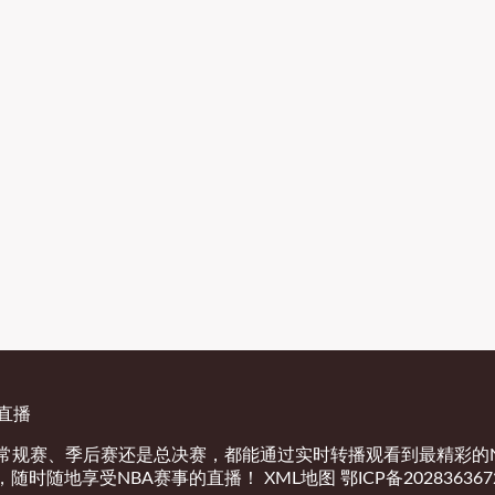
育直播
是常规赛、季后赛还是总决赛，都能通过实时转播观看到最精彩的
，随时随地享受NBA赛事的直播！
XML地图
鄂ICP备202836367